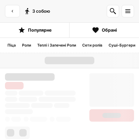
З собою
Популярне
Обрані
Піца
Роли
Теплі і Запечені Роли
Сети ролів
Суші-Бургери