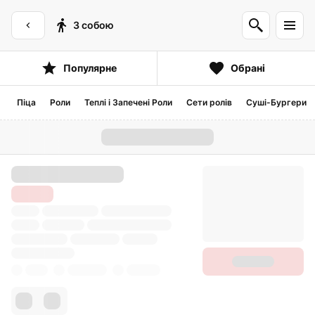
З собою
Популярне
Обрані
Піца
Роли
Теплі і Запечені Роли
Сети ролів
Суші-Бургери